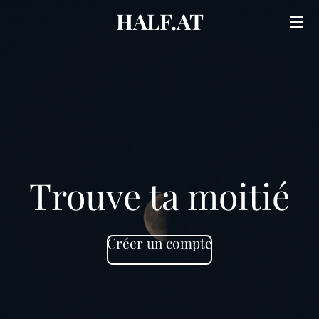
HALF.AT
Passer
au
contenu
principal
Trouve ta moitié
Créer un compte